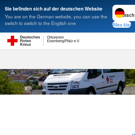
Sprache w
Sie befinden sich auf der deutschen Website
You are on the German website, you can use the
Suche
switch to switch to the English one
Alles klar
Ortsverein
Eisenberg/Pfalz e.V.