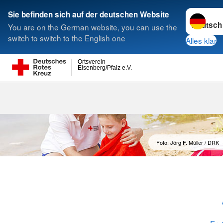
Sprache w
Sie befinden sich auf der deutschen Website
You are on the German website, you can use the
Suche
switch to switch to the English one
Alles klar
Ortsverein
Eisenberg/Pfalz e.V.
Foto: Jörg F. Müller / DRK