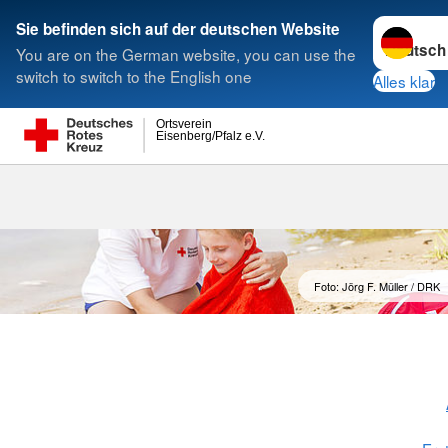
Sprache w
Sie befinden sich auf der deutschen Website
You are on the German website, you can use the
Suche
switch to switch to the English one
Alles klar
Ortsverein
Eisenberg/Pfalz e.V.
Foto: Jörg F. Müller / DRK