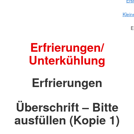
Erst
Klein
E
Erfrierungen/
Unterkühlung
Erfrierungen
Überschrift – Bitte
ausfüllen (Kopie 1)