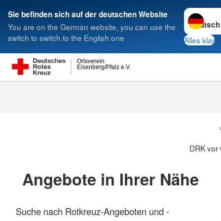
Sprache w
Sie befinden sich auf der deutschen Website
You are on the German website, you can use the
Suche
switch to switch to the English one
Alles klar
Ortsverein
Eisenberg/Pfalz e.V.
DRK vor 
Angebote in Ihrer Nähe
Suche nach Rotkreuz-Angeboten und -