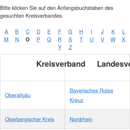
Bitte klicken Sie auf den Anfangsbuchstaben des
gesuchten Kreisverbandes.
A
B
C
D
E
F
G
H
I
J
K
L
M
N
O
P
Q
R
S
T
U
V
W
X
Y
Z
Kreisverband
Landesv
Bayerisches Rotes
Oberallgäu
Kreuz
Oberbergischer Kreis
Nordrhein