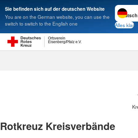
Sprache w
Sie befinden sich auf der deutschen Website
You are on the German website, you can use the
Suche
switch to switch to the English one
Alles klar
Ortsverein
Eisenberg/Pfalz e.V.
Kreisverbänd
Kr
Rotkreuz Kreisverbände