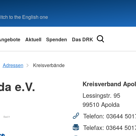
tch to the English one
Angebote
Aktuell
Spenden
Das DRK
ng
Erste Hilfe online
Kontakt
Engageme
Adressen
Adressen
Kreisverbände
Kleiner Lebensretter
Kontaktformular
Hilfe als 
Landesve
ppe
Kurs-Termine für Erste Hilfe
#seidabei
a e.V.
Kreisv
Kreisverband Apol
Bereitscha
Schwester
Lessingstr. 95
Wohl-Fahrt
Rotes Kreu
Jugend-Ro
99510
Apolda
Generalsek
 Not-Fällen
Blut-Spen
Telefon:
03644 501
Telefax:
03644 501