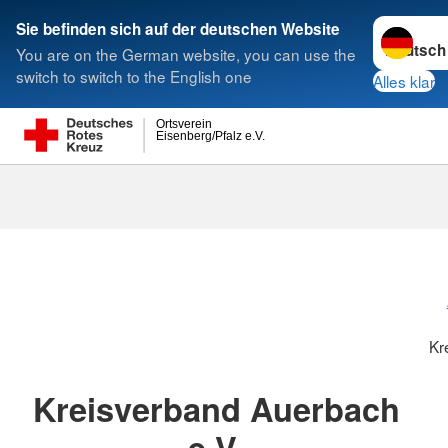
Sprache w
Sie befinden sich auf der deutschen Website
You are on the German website, you can use the
Suche
switch to switch to the English one
Alles klar
Ortsverein
Eisenberg/Pfalz e.V.
Kreisverbänd
Kr
Kreisverband Auerbach
e.V.