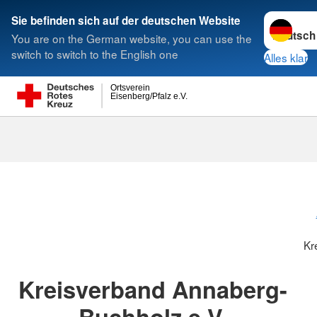
Sprache w
Sie befinden sich auf der deutschen Website
You are on the German website, you can use the
Suche
switch to switch to the English one
Alles klar
Ortsverein
Eisenberg/Pfalz e.V.
Kreisverbänd
Kr
Kreisverband Annaberg-
Buchholz e.V.