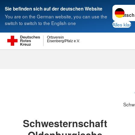
Sprache w
Sie befinden sich auf der deutschen Website
You are on the German website, you can use the
Suche
switch to switch to the English one
Alles klar
Ortsverein
Eisenberg/Pfalz e.V.
Schwesternsc
Schw
Schwesternschaft
Oldenburgische