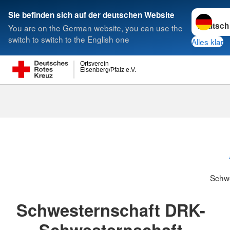
Sprache w
Sie befinden sich auf der deutschen Website
You are on the German website, you can use the
Suche
switch to switch to the English one
Alles klar
Ortsverein
Eisenberg/Pfalz e.V.
Schwesternsc
Schw
Schwesternschaft DRK-
Schwesternschaft