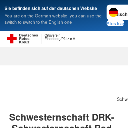
Sprache w
Sie befinden sich auf der deutschen Website
You are on the German website, you can use the
Suche
switch to switch to the English one
Alles klar
Ortsverein
Eisenberg/Pfalz e.V.
Schwesternsc
Schw
Schwesternschaft DRK-
Schwesternschaft Bad