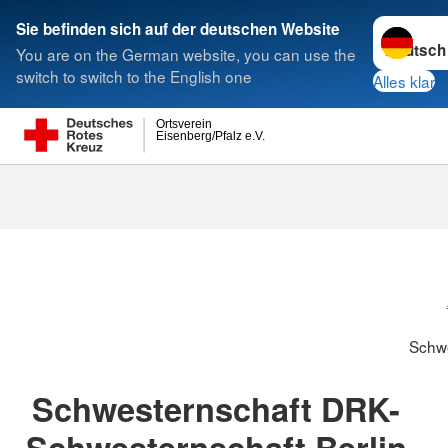
Sprache w
Sie befinden sich auf der deutschen Website
You are on the German website, you can use the
Suche
switch to switch to the English one
Alles klar
Ortsverein
Eisenberg/Pfalz e.V.
Schwesternsc
Schw
Schwesternschaft DRK-
Schwesternschaft Berlin