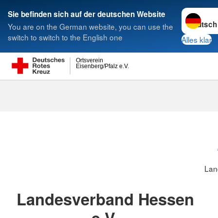
Sprache w
Sie befinden sich auf der deutschen Website
You are on the German website, you can use the
Suche
switch to switch to the English one
Alles klar
Ortsverein
Eisenberg/Pfalz e.V.
Landesverbä
Lan
Landesverband Hessen
e.V.