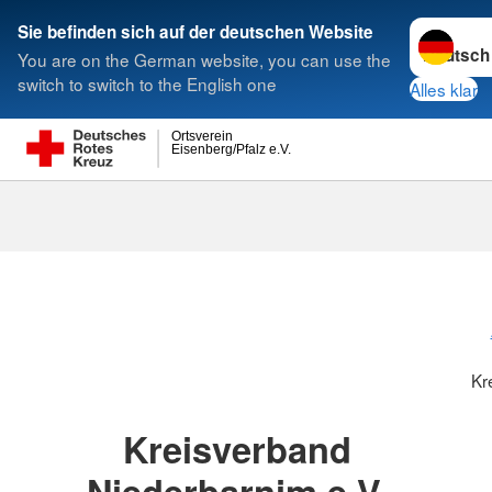
Sprache w
Sie befinden sich auf der deutschen Website
You are on the German website, you can use the
Suche
switch to switch to the English one
Alles klar
Ortsverein
Eisenberg/Pfalz e.V.
Kreisverbänd
Kr
Kreisverband
Niederbarnim e.V.