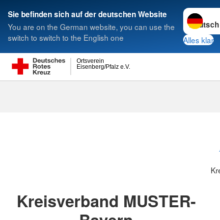
Sprache w
Sie befinden sich auf der deutschen Website
You are on the German website, you can use the
Suche
switch to switch to the English one
Alles klar
Ortsverein
Eisenberg/Pfalz e.V.
Kreisverbänd
Kr
Kreisverband MUSTER-
Bayern