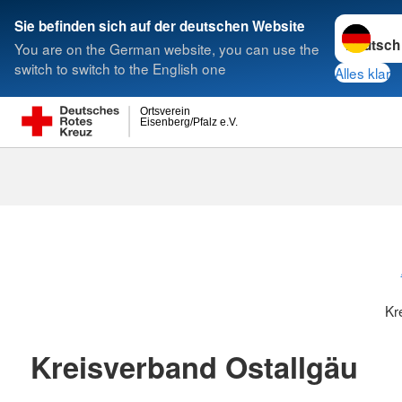
Sprache w
Sie befinden sich auf der deutschen Website
You are on the German website, you can use the
Suche
switch to switch to the English one
Alles klar
Ortsverein
Eisenberg/Pfalz e.V.
Kreisverbänd
Kr
Kreisverband Ostallgäu