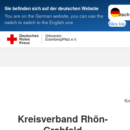
Sprache w
Sie befinden sich auf der deutschen Website
You are on the German website, you can use the
Suche
switch to switch to the English one
Alles klar
Ortsverein
Eisenberg/Pfalz e.V.
Kreisverbänd
Kr
Kreisverband Rhön-
Grabfeld