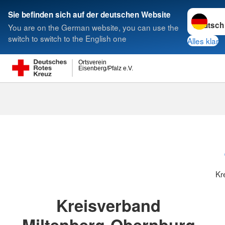
Sprache w
Sie befinden sich auf der deutschen Website
You are on the German website, you can use the
Suche
switch to switch to the English one
Alles klar
Ortsverein
Eisenberg/Pfalz e.V.
Kreisverbänd
Kr
Kreisverband
Miltenberg-Obernburg