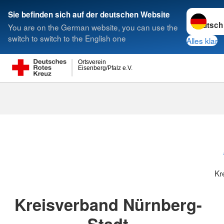
Sprache w
Sie befinden sich auf der deutschen Website
You are on the German website, you can use the
Suche
switch to switch to the English one
Alles klar
Ortsverein
Eisenberg/Pfalz e.V.
Kreisverbänd
Kr
Kreisverband Nürnberg-
Stadt