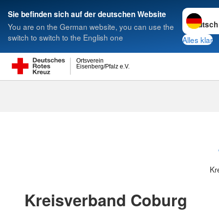
Sprache w
Sie befinden sich auf der deutschen Website
You are on the German website, you can use the
Suche
switch to switch to the English one
Alles klar
Ortsverein
Eisenberg/Pfalz e.V.
Kreisverbänd
Kr
Kreisverband Coburg