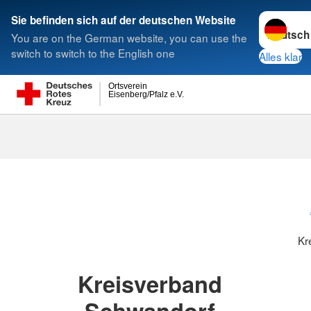
Sprache w
Sie befinden sich auf der deutschen Website
You are on the German website, you can use the
Suche
switch to switch to the English one
Alles klar
Ortsverein
Eisenberg/Pfalz e.V.
Kreisverbänd
Kr
Kreisverband
Schwandorf