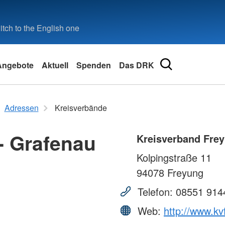
tch to the English one
Angebote
Aktuell
Spenden
Das DRK
tz und
Erste Hilfe online
Kontakt
Engageme
Adressen
Adressen
Kreisverbände
Kleiner Lebensretter
Kontaktformular
Ehrenamt
Landesve
Erste Hilfe Online auf DRK.de
#seidabei
- Grafenau
Kreisv
Kreisverband Frey
Bereitscha
Schwester
Kolpingstraße 11
Wohlfahrt 
Rotes Kreu
Jugendrot
94078
Freyung
Generalsek
Blutspend
Telefon:
08551 914
llversorgung
Web:
http://www.kv