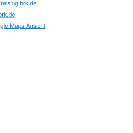
freising.brk.de
brk.de
ogle Maps Ansicht