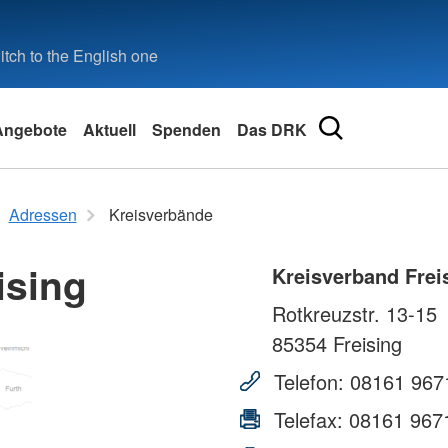
tch to the English one
Angebote
Aktuell
Spenden
Das DRK
tz und
Erste Hilfe online
Kontakt
Engageme
Adressen
Adressen
Kreisverbände
Kleiner Lebensretter
Kontaktformular
Ehrenamt
Landesve
Erste Hilfe Online auf DRK.de
#seidabei
ising
Kreisv
Kreisverband Frei
Bereitscha
Schwester
Rotkreuzstr. 13-15
Wohlfahrt 
Rotes Kreu
Jugendrot
85354
Freising
Generalsek
Blutspend
Telefon:
08161 967
llversorgung
Telefax:
08161 967